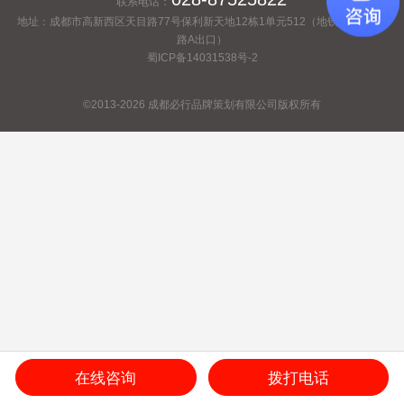
联系电话：
地址：成都市高新西区天目路77号保利新天地12栋1单元512（地铁2号线百草
路A出口）
蜀ICP备14031538号-2
©2013-2026 成都必行品牌策划有限公司版权所有
在线咨询
拨打电话