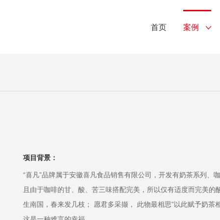
首页
案例
项目背景：
“喜凡”品牌属于安徽喜凡食品销售有限公司，开发有奶茶系列、
且由于咖啡的甘、酸、苦三味搭配完美，所以仅有适度而完美的
生南国，春来发几枝； 愿君多采撷， 此物最相思”以此赋予奶
这是一种难言的幸福。